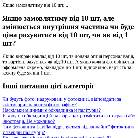
Якщо замовлятиму від 10 шт,...
Якщо замовлятиму від 10 шт, але
змінюється внутрішня частина чи буде
ціна рахуватися від 10 шт, чи як від 1
шт?
Якщо вибран наклад від 10 шт, та додана опція персоналізації,
то вартість рахується як від 10 шт. А якщо кожна фотовіньєтка
оформлена окремо, накладом по 1 шт, відповідно, вартість за
кожну буде як від 1 шт.
Інші питання цієї категорії
Чи будуть фото, надруковані у фотокнизі, відповідати за
якістю оригінальним фотографіям?
Наскільки міцними є обкладинка й палітурка?
Я хочу на обкладинці й на форзацах розмістити фотографії або
ілюстрації. Це можливо?
Чим фотокнига LayFlat відрізняється від звичайної фотокниги
у твердій палітурці?
Як залежить ціна альбома від кількості фотографій?