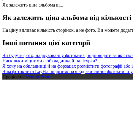
Як залежить ціна альбома ві...
Як залежить ціна альбома від кількост
На ціну впливає кількість сторінок, а не фото. Ви можете додати
Інші питання цієї категорії
Чи будуть фото, надруковані у фотокнизі, відповідати за якіст
Наскільки міцними є обкладинка й палітурка?
Я хочу на обкладинці й на форзацах розмістити фотографії або 
Чим фотокнига LayFlat відрізняється від звичайної фотокниги у
Працює на
VentumPrint