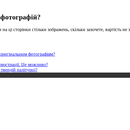
і фотографій?
 на ці сторінки стільки зображень, скільки захочете, вартість не 
ю оригінальним фотографіям?
ілюстрації. Це можливо?
 твердій палітурці?