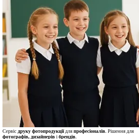
Сервіс
друку фотопродукції
для
професіоналів
. Рішення для
фотографів, дизайнерів
і
брендів
.