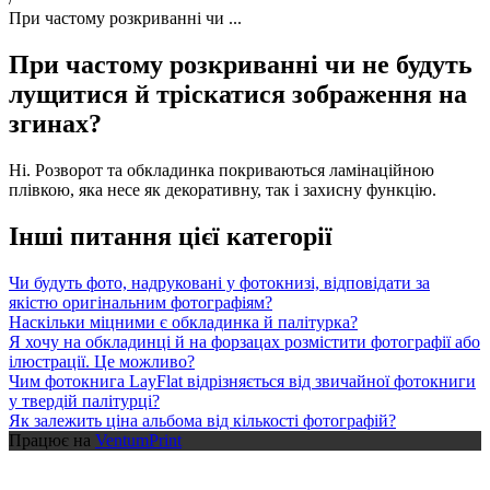
При частому розкриванні чи ...
При частому розкриванні чи не будуть
лущитися й тріскатися зображення на
згинах?
Ні. Розворот та обкладинка покриваються ламінаційною
плівкою, яка несе як декоративну, так і захисну функцію.
Інші питання цієї категорії
Чи будуть фото, надруковані у фотокнизі, відповідати за
якістю оригінальним фотографіям?
Наскільки міцними є обкладинка й палітурка?
Я хочу на обкладинці й на форзацах розмістити фотографії або
ілюстрації. Це можливо?
Чим фотокнига LayFlat відрізняється від звичайної фотокниги
у твердій палітурці?
Як залежить ціна альбома від кількості фотографій?
Працює на
VentumPrint