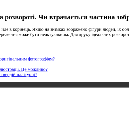
 розвороті. Чи втрачається частина зоб
йде в корінець. Якщо на знімках зображено фігури людей, їх обл
тереження може бути неактуальним. Для друку ідеальних розворот
ю оригінальним фотографіям?
ілюстрації. Це можливо?
 твердій палітурці?