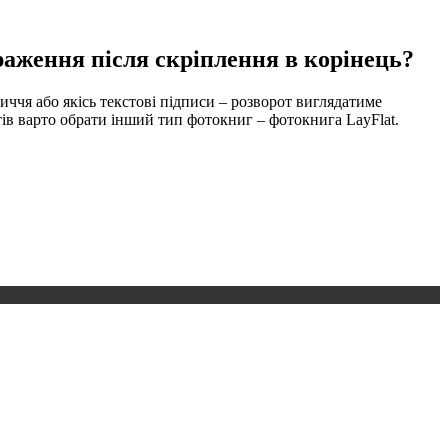
раження після скріплення в корінець?
иччя або якісь текстові підписи – розворот виглядатиме
ів варто обрати інший тип фотокниг – фотокнига LayFlat.