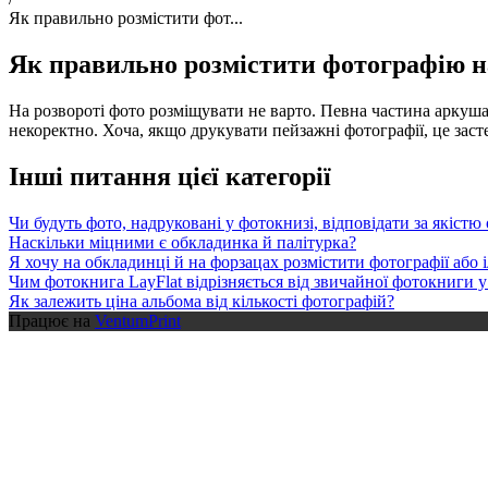
Як правильно розмістити фот...
Як правильно розмістити фотографію на
На розвороті фото розміщувати не варто. Певна частина аркуша 
некоректно. Хоча, якщо друкувати пейзажні фотографії, це зас
Інші питання цієї категорії
Чи будуть фото, надруковані у фотокнизі, відповідати за якіст
Наскільки міцними є обкладинка й палітурка?
Я хочу на обкладинці й на форзацах розмістити фотографії або 
Чим фотокнига LayFlat відрізняється від звичайної фотокниги у
Як залежить ціна альбома від кількості фотографій?
Працює на
VentumPrint