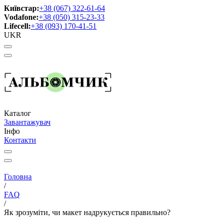
Київстар:
+38 (067) 322-61-64
Vodafone:
+38 (050) 315-23-33
Lifecell:
+38 (093) 170-41-51
UKR
Каталог
Завантажувач
Інфо
Контакти
Головна
/
FAQ
/
Як зрозуміти, чи макет надрукується правильно?