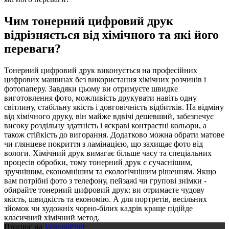
Чим тонерний цифровий друк
відрізняється від хімічного та які його
переваги?
Тонерний цифровий друк виконується на професійних
цифрових машинах без використання хімічних розчинів і
фотопаперу. Завдяки цьому ви отримуєте швидке
виготовлення фото, можливість друкувати навіть одну
світлину, стабільну якість і довговічність відбитків. На відміну
від хімічного друку, він майже вдвічі дешевший, забезпечує
високу роздільну здатність і яскраві контрастні кольори, а
також стійкість до вигорання. Додатково можна обрати матове
чи глянцеве покриття з ламінацією, що захищає фото від
вологи. Хімічний друк вимагає більше часу та спеціальних
процесів обробки, тому тонерний друк є сучаснішим,
зручнішим, економнішим та екологічнішим рішенням. Якщо
вам потрібні фото з телефону, пейзажі чи групові знімки -
обирайте тонерний цифровий друк: ви отримаєте чудову
якість, швидкість та економію. А для портретів, весільних
зйомок чи художніх чорно-білих кадрів краще підійде
класичний хімічний метод.
Працює на
VentumPrint