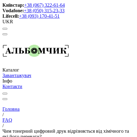
Київстар:
+38 (067) 322-61-64
Vodafone:
+38 (050) 315-23-33
Lifecell:
+38 (093) 170-41-51
UKR
Каталог
Завантажувач
Інфо
Контакти
Головна
/
FAQ
/
Чим тонерний цифровий друк відрізняється від хімічного та
які його переваги?