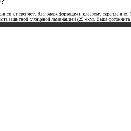
т?
ен к переплету благодаря форзацам и клеевому скреплению. Обл
рыта защитной глянцевой ламинацией (25 мкм). Ваша фотокнига 