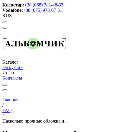
Киевстар:
+38 (068) 741-48-33
Vodafone:
+38 (075) 973-07-51
RUS
Каталог
Загрузчик
Инфо
Контакты
Главная
/
FAQ
/
Насколько прочные обложка и...