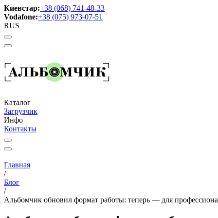
Киевстар:
+38 (068) 741-48-33
Vodafone:
+38 (075) 973-07-51
RUS
Каталог
Загрузчик
Инфо
Контакты
Главная
/
Блог
/
Альбомчик обновил формат работы: теперь — для профессион